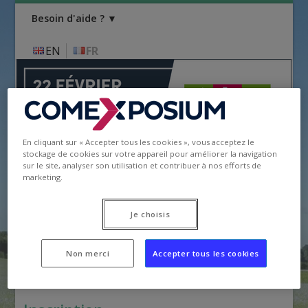
Besoin d'aide ? ▼
EN
FR
En cliquant sur « Accepter tous les cookies », vous acceptez le
stockage de cookies sur votre appareil pour améliorer la navigation
sur le site, analyser son utilisation et contribuer à nos efforts de
marketing.
Se déconnecter
Je choisis
Espace client SIA 2025
Non merci
Accepter tous les cookies