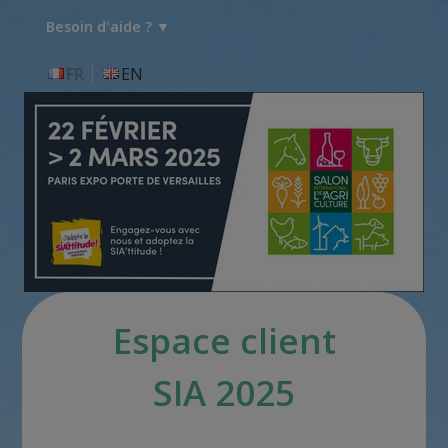
Besoin d'aide ? ▼
FR
EN
Espace client
SIA 2025