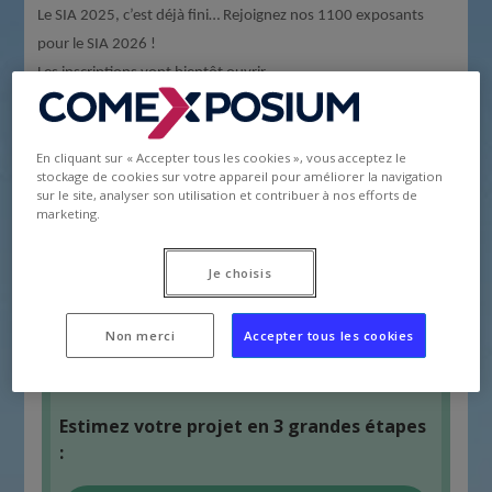
Le SIA 2025, c’est déjà fini… Rejoignez nos 1100 exposants
pour le SIA 2026 !
Les inscriptions vont bientôt ouvrir.
N’hésitez pas à consulter notre Guide de Participation et notre
plaquette commerciale 2025 en cliquant
ici
.
En cliquant sur « Accepter tous les cookies », vous acceptez le
Contactez notre équipe commerciale pour plus d’information :
stockage de cookies sur votre appareil pour améliorer la navigation
Une équipe à votre écoute.
sur le site, analyser son utilisation et contribuer à nos efforts de
marketing.
Je choisis
Non merci
Accepter tous les cookies
Devenir exposant
|
Estimez votre projet en 3 grandes étapes
: